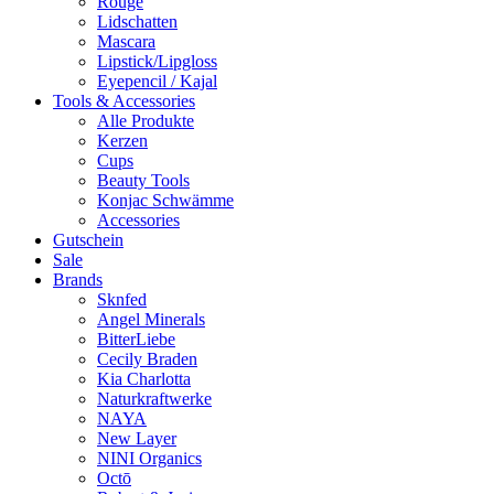
Rouge
Lidschatten
Mascara
Lipstick/Lipgloss
Eyepencil / Kajal
Tools & Accessories
Alle Produkte
Kerzen
Cups
Beauty Tools
Konjac Schwämme
Accessories
Gutschein
Sale
Brands
Sknfed
Angel Minerals
BitterLiebe
Cecily Braden
Kia Charlotta
Naturkraftwerke
NAYA
New Layer
NINI Organics
Octō