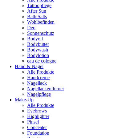
Tattoopflege
After Sun
Bath Salts
Wohlbefinden
Deo
Sonnenschutz
Bodyoil
Bodybutter
Bodywash
Bodylotion
eau de cologne
Hand & Nägel
Alle Produkte
Handcreme
Nagellack
Nagellackentferner
Nagelpflege
Make-Up
Alle Produkte
Eyebrows
Highlighter
Pinsel
Concealer
Foundation