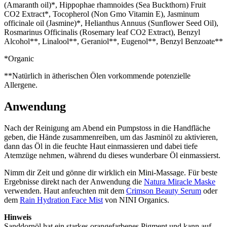
(Amaranth oil)*, Hippophae rhamnoides (Sea Buckthorn) Fruit
CO2 Extract*, Tocopherol (Non Gmo Vitamin E), Jasminum
officinale oil (Jasmine)*, Helianthus Annuus (Sunflower Seed Oil),
Rosmarinus Officinalis (Rosemary leaf CO2 Extract), Benzyl
Alcohol**, Linalool**, Geraniol**, Eugenol**, Benzyl Benzoate**
*Organic
**Natürlich in ätherischen Ölen vorkommende potenzielle
Allergene.
Anwendung
Nach der Reinigung am Abend ein Pumpstoss in die Handfläche
geben, die Hände zusammenreiben, um das Jasminöl zu aktivieren,
dann das Öl in die feuchte Haut einmassieren und dabei tiefe
Atemzüge nehmen, während du dieses wunderbare Öl einmassierst.
Nimm dir Zeit und gönne dir wirklich ein Mini-Massage. Für beste
Ergebnisse direkt nach der Anwendung die
Natura Miracle Maske
verwenden. Haut anfeuchten mit dem
Crimson Beauty Serum
oder
dem
Rain Hydration Face Mist
von NINI Organics.
Hinweis
Sanddornöl hat ein starkes orangefarbenes Pigment und kann auf