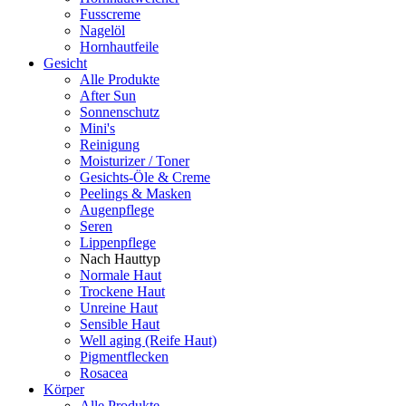
Fusscreme
Nagelöl
Hornhautfeile
Gesicht
Alle Produkte
After Sun
Sonnenschutz
Mini's
Reinigung
Moisturizer / Toner
Gesichts-Öle & Creme
Peelings & Masken
Augenpflege
Seren
Lippenpflege
Nach Hauttyp
Normale Haut
Trockene Haut
Unreine Haut
Sensible Haut
Well aging (Reife Haut)
Pigmentflecken
Rosacea
Körper
Alle Produkte