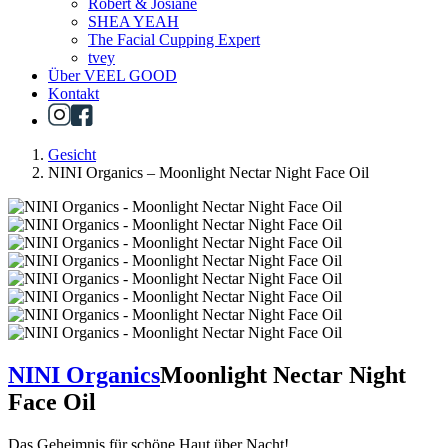
Robert & Josiane
SHEA YEAH
The Facial Cupping Expert
tvey
Über VEEL GOOD
Kontakt
Gesicht
NINI Organics – Moonlight Nectar Night Face Oil
NINI Organics
Moonlight Nectar Night
Face Oil
Das Geheimnis für schöne Haut über Nacht!