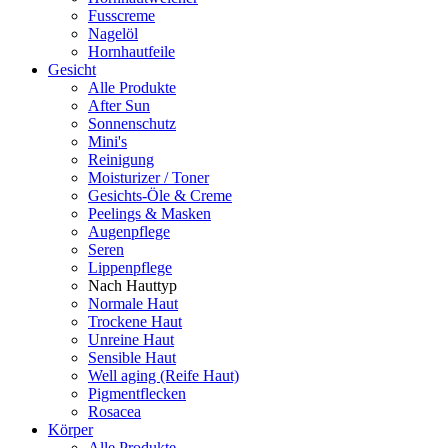
Fusscreme
Nagelöl
Hornhautfeile
Gesicht
Alle Produkte
After Sun
Sonnenschutz
Mini's
Reinigung
Moisturizer / Toner
Gesichts-Öle & Creme
Peelings & Masken
Augenpflege
Seren
Lippenpflege
Nach Hauttyp
Normale Haut
Trockene Haut
Unreine Haut
Sensible Haut
Well aging (Reife Haut)
Pigmentflecken
Rosacea
Körper
Alle Produkte