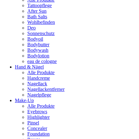
Tattoopflege
After Sun
Bath Salts
Wohlbefinden
Deo
Sonnenschutz
Bodyoil
Bodybutter
Bodywash
Bodylotion
eau de cologne
Hand & Nägel
Alle Produkte
Handcreme
Nagellack
Nagellackentferner
Nagelpflege
Make-Up
Alle Produkte
Eyebrows
Highlighter
Pinsel
Concealer
Foundation