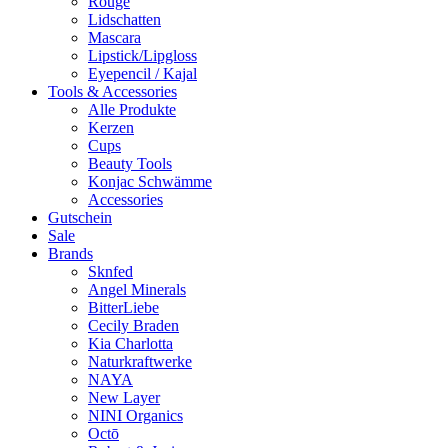
Rouge
Lidschatten
Mascara
Lipstick/Lipgloss
Eyepencil / Kajal
Tools & Accessories
Alle Produkte
Kerzen
Cups
Beauty Tools
Konjac Schwämme
Accessories
Gutschein
Sale
Brands
Sknfed
Angel Minerals
BitterLiebe
Cecily Braden
Kia Charlotta
Naturkraftwerke
NAYA
New Layer
NINI Organics
Octō