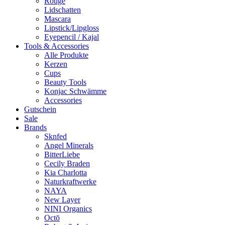
Rouge
Lidschatten
Mascara
Lipstick/Lipgloss
Eyepencil / Kajal
Tools & Accessories
Alle Produkte
Kerzen
Cups
Beauty Tools
Konjac Schwämme
Accessories
Gutschein
Sale
Brands
Sknfed
Angel Minerals
BitterLiebe
Cecily Braden
Kia Charlotta
Naturkraftwerke
NAYA
New Layer
NINI Organics
Octō