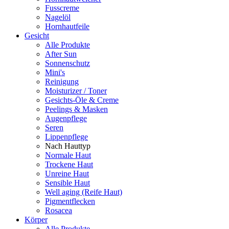
Fusscreme
Nagelöl
Hornhautfeile
Gesicht
Alle Produkte
After Sun
Sonnenschutz
Mini's
Reinigung
Moisturizer / Toner
Gesichts-Öle & Creme
Peelings & Masken
Augenpflege
Seren
Lippenpflege
Nach Hauttyp
Normale Haut
Trockene Haut
Unreine Haut
Sensible Haut
Well aging (Reife Haut)
Pigmentflecken
Rosacea
Körper
Alle Produkte