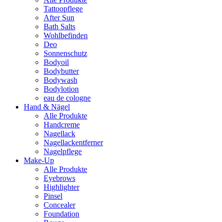
Tattoopflege
After Sun
Bath Salts
Wohlbefinden
Deo
Sonnenschutz
Bodyoil
Bodybutter
Bodywash
Bodylotion
eau de cologne
Hand & Nägel
Alle Produkte
Handcreme
Nagellack
Nagellackentferner
Nagelpflege
Make-Up
Alle Produkte
Eyebrows
Highlighter
Pinsel
Concealer
Foundation