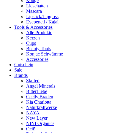
Rouge
Lidschatten
Mascara
Lipstick/Lipgloss
Eyepencil / Kajal
Tools & Accessories
Alle Produkte
Kerzen
Cups
Beauty Tools
Konjac Schwämme
Accessories
Gutschein
Sale
Brands
Sknfed
Angel Minerals
BitterLiebe
Cecily Braden
Kia Charlotta
Naturkraftwerke
NAYA
New Layer
NINI Organics
Octō