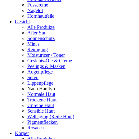
Fusscreme
Nagelöl
Hornhautfeile
Gesicht
Alle Produkte
After Sun
Sonnenschutz
Mini's
Reinigung
Moisturizer / Toner
Gesichts-Öle & Creme
Peelings & Masken
Augenpflege
Seren
Lippenpflege
Nach Hauttyp
Normale Haut
Trockene Haut
Unreine Haut
Sensible Haut
Well aging (Reife Haut)
Pigmentflecken
Rosacea
Körper
Alle Produkte