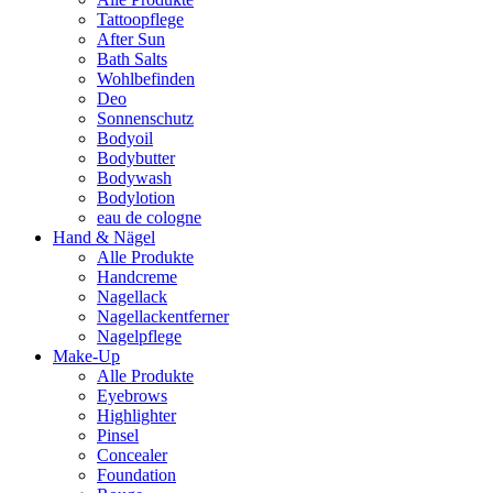
Tattoopflege
After Sun
Bath Salts
Wohlbefinden
Deo
Sonnenschutz
Bodyoil
Bodybutter
Bodywash
Bodylotion
eau de cologne
Hand & Nägel
Alle Produkte
Handcreme
Nagellack
Nagellackentferner
Nagelpflege
Make-Up
Alle Produkte
Eyebrows
Highlighter
Pinsel
Concealer
Foundation