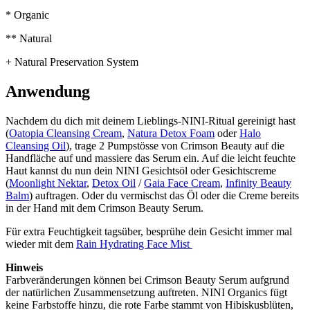
* Organic
** Natural
+ Natural Preservation System
Anwendung
Nachdem du dich mit deinem Lieblings-NINI-Ritual gereinigt hast
(
Oatopia Cleansing Cream
,
Natura Detox Foam
oder
Halo
Cleansing Oil
), trage 2 Pumpstösse von Crimson Beauty auf die
Handfläche auf und massiere das Serum ein. Auf die leicht feuchte
Haut kannst du nun dein NINI Gesichtsöl oder Gesichtscreme
(
Moonlight Nektar
,
Detox Oil
/
Gaia Face Cream
,
Infinity Beauty
Balm
) auftragen. Oder du vermischst das Öl oder die Creme bereits
in der Hand mit dem Crimson Beauty Serum.
Für extra Feuchtigkeit tagsüber, besprühe dein Gesicht immer mal
wieder mit dem
Rain Hydrating Face Mist
Hinweis
Farbveränderungen können bei Crimson Beauty Serum aufgrund
der natürlichen Zusammensetzung auftreten. NINI Organics fügt
keine Farbstoffe hinzu, die rote Farbe stammt von Hibiskusblüten,