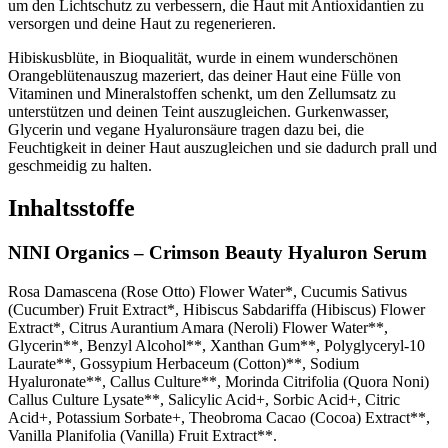
um den Lichtschutz zu verbessern, die Haut mit Antioxidantien zu
versorgen und deine Haut zu regenerieren.
Hibiskusblüte, in Bioqualität, wurde in einem wunderschönen
Orangeblütenauszug mazeriert, das deiner Haut eine Fülle von
Vitaminen und Mineralstoffen schenkt, um den Zellumsatz zu
unterstützen und deinen Teint auszugleichen. Gurkenwasser,
Glycerin und vegane Hyaluronsäure tragen dazu bei, die
Feuchtigkeit in deiner Haut auszugleichen und sie dadurch prall und
geschmeidig zu halten.
Inhaltsstoffe
NINI Organics – Crimson Beauty Hyaluron Serum
Rosa Damascena (Rose Otto) Flower Water*, Cucumis Sativus
(Cucumber) Fruit Extract*, Hibiscus Sabdariffa (Hibiscus) Flower
Extract*, Citrus Aurantium Amara (Neroli) Flower Water**,
Glycerin**, Benzyl Alcohol**, Xanthan Gum**, Polyglyceryl-10
Laurate**, Gossypium Herbaceum (Cotton)**, Sodium
Hyaluronate**, Callus Culture**, Morinda Citrifolia (Quora Noni)
Callus Culture Lysate**, Salicylic Acid+, Sorbic Acid+, Citric
Acid+, Potassium Sorbate+, Theobroma Cacao (Cocoa) Extract**,
Vanilla Planifolia (Vanilla) Fruit Extract**.