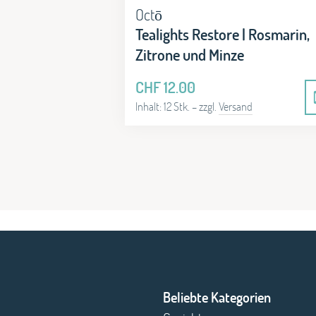
Octō
Tealights Restore | Rosmarin,
Zitrone und Minze
CHF
12.00
Inhalt: 12 Stk.
– zzgl.
Versand
Beliebte Kategorien