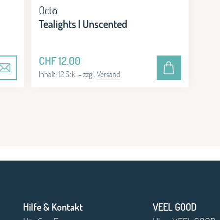
Octō
Tealights | Unscented
CHF
12.00
Inhalt: 12 Stk.
– zzgl.
Versand
Hilfe & Kontakt
VEEL GOOD