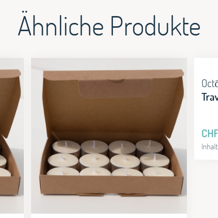
Ähnliche Produkte
Oct
Trav
CH
Inhal