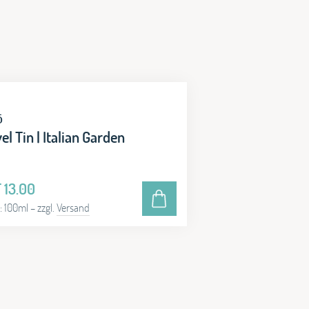
ō
el Tin | Italian Garden
F
13.00
t: 100ml
– zzgl.
Versand