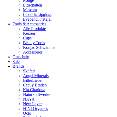
Rouge
Lidschatten
Mascara
Lipstick/Lipgloss
Eyepencil / Kajal
Tools & Accessories
Alle Produkte
Kerzen
Cups
Beauty Tools
Konjac Schwämme
Accessories
Gutschein
Sale
Brands
Sknfed
Angel Minerals
BitterLiebe
Cecily Braden
Kia Charlotta
Naturkraftwerke
NAYA
New Layer
NINI Organics
Octō