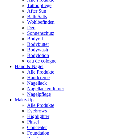
Tattoopflege
After Sun
Bath Salts
Wohlbefinden
Deo
Sonnenschutz
Bodyoil
Bodybutter
Bodywash
Bodylotion
eau de cologne
Hand & Nägel
Alle Produkte
Handcreme
Nagellack
Nagellackentferner
Nagelpflege
Make-Up
Alle Produkte
Eyebrows
Highlighter
Pinsel
Concealer
Foundation