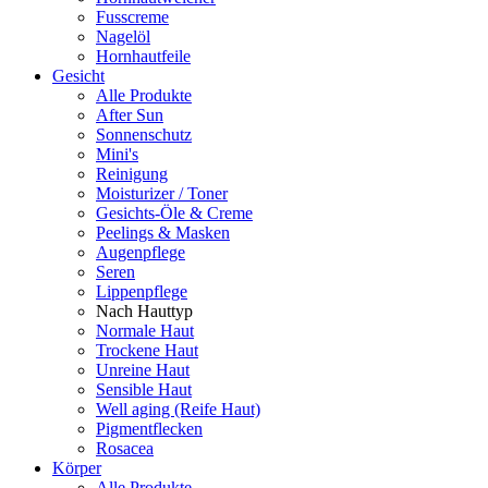
Fusscreme
Nagelöl
Hornhautfeile
Gesicht
Alle Produkte
After Sun
Sonnenschutz
Mini's
Reinigung
Moisturizer / Toner
Gesichts-Öle & Creme
Peelings & Masken
Augenpflege
Seren
Lippenpflege
Nach Hauttyp
Normale Haut
Trockene Haut
Unreine Haut
Sensible Haut
Well aging (Reife Haut)
Pigmentflecken
Rosacea
Körper
Alle Produkte