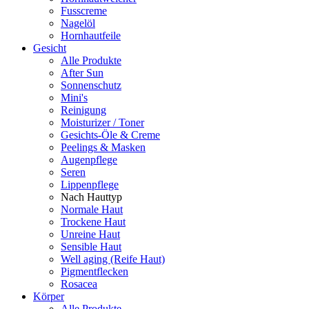
Fusscreme
Nagelöl
Hornhautfeile
Gesicht
Alle Produkte
After Sun
Sonnenschutz
Mini's
Reinigung
Moisturizer / Toner
Gesichts-Öle & Creme
Peelings & Masken
Augenpflege
Seren
Lippenpflege
Nach Hauttyp
Normale Haut
Trockene Haut
Unreine Haut
Sensible Haut
Well aging (Reife Haut)
Pigmentflecken
Rosacea
Körper
Alle Produkte