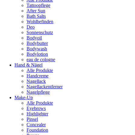
Tattoopflege
After Sun
Bath Salts
Wohlbefinden
Deo
Sonnenschutz
Bodyoil
Bodybutter
Bodywash
Bodylotion
eau de cologne
Hand & Nägel
Alle Produkte
Handcreme
Nagellack
Nagellackentferner
Nagelpflege
Make-Up
Alle Produkte
Eyebrows
Highlighter
Pinsel
Concealer
Foundation