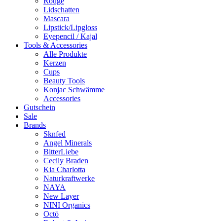
Rouge
Lidschatten
Mascara
Lipstick/Lipgloss
Eyepencil / Kajal
Tools & Accessories
Alle Produkte
Kerzen
Cups
Beauty Tools
Konjac Schwämme
Accessories
Gutschein
Sale
Brands
Sknfed
Angel Minerals
BitterLiebe
Cecily Braden
Kia Charlotta
Naturkraftwerke
NAYA
New Layer
NINI Organics
Octō