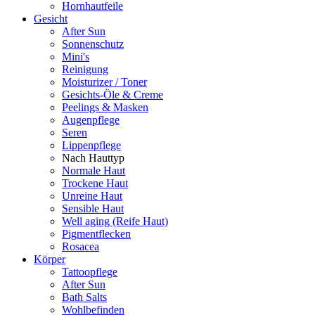
Hornhautfeile
Gesicht
After Sun
Sonnenschutz
Mini's
Reinigung
Moisturizer / Toner
Gesichts-Öle & Creme
Peelings & Masken
Augenpflege
Seren
Lippenpflege
Nach Hauttyp
Normale Haut
Trockene Haut
Unreine Haut
Sensible Haut
Well aging (Reife Haut)
Pigmentflecken
Rosacea
Körper
Tattoopflege
After Sun
Bath Salts
Wohlbefinden