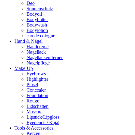
Deo
Sonnenschutz
Bodyoil
Bodybutter
Bodywash
Bodylotion
eau de cologne
Hand & Nägel
Handcreme
Nagellack
Nagellackentferner
Nagelpflege
Make-Up
Eyebrows
Highlighter
Pinsel
Concealer
Foundation
Rouge
Lidschatten
Mascara
Lipstick/Lipgloss
Eyepencil / Kajal
Tools & Accessories
Kerzen