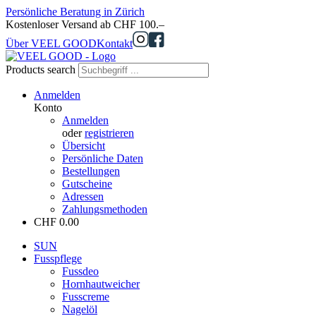
Persönliche Beratung in Zürich
Kostenloser Versand ab CHF 100.–
Über VEEL GOOD
Kontakt
Products search
Anmelden
Konto
Anmelden
oder
registrieren
Übersicht
Persönliche Daten
Bestellungen
Gutscheine
Adressen
Zahlungsmethoden
CHF
0.00
SUN
Fusspflege
Fussdeo
Hornhautweicher
Fusscreme
Nagelöl