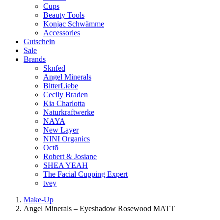
Cups
Beauty Tools
Konjac Schwämme
Accessories
Gutschein
Sale
Brands
Sknfed
Angel Minerals
BitterLiebe
Cecily Braden
Kia Charlotta
Naturkraftwerke
NAYA
New Layer
NINI Organics
Octō
Robert & Josiane
SHEA YEAH
The Facial Cupping Expert
tvey
Make-Up
Angel Minerals – Eyeshadow Rosewood MATT