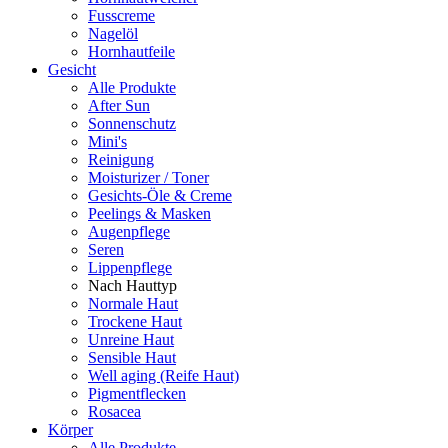
Fusscreme
Nagelöl
Hornhautfeile
Gesicht
Alle Produkte
After Sun
Sonnenschutz
Mini's
Reinigung
Moisturizer / Toner
Gesichts-Öle & Creme
Peelings & Masken
Augenpflege
Seren
Lippenpflege
Nach Hauttyp
Normale Haut
Trockene Haut
Unreine Haut
Sensible Haut
Well aging (Reife Haut)
Pigmentflecken
Rosacea
Körper
Alle Produkte