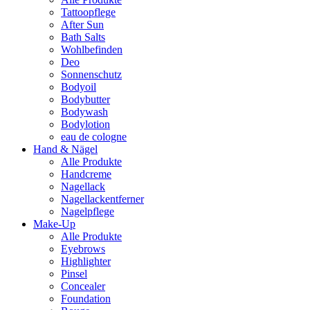
Tattoopflege
After Sun
Bath Salts
Wohlbefinden
Deo
Sonnenschutz
Bodyoil
Bodybutter
Bodywash
Bodylotion
eau de cologne
Hand & Nägel
Alle Produkte
Handcreme
Nagellack
Nagellackentferner
Nagelpflege
Make-Up
Alle Produkte
Eyebrows
Highlighter
Pinsel
Concealer
Foundation