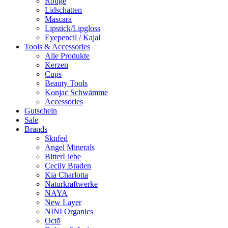
Rouge
Lidschatten
Mascara
Lipstick/Lipgloss
Eyepencil / Kajal
Tools & Accessories
Alle Produkte
Kerzen
Cups
Beauty Tools
Konjac Schwämme
Accessories
Gutschein
Sale
Brands
Sknfed
Angel Minerals
BitterLiebe
Cecily Braden
Kia Charlotta
Naturkraftwerke
NAYA
New Layer
NINI Organics
Octō