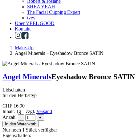
Robert & Josiane
SHEA YEAH
The Facial Cupping Expert
tvey
Über VEEL GOOD
Kontakt
Make-Up
Angel Minerals – Eyeshadow Bronce SATIN
Angel Minerals
Eyeshadow Bronce SATIN
Lidschatten
für den Herbsttyp
CHF
16.90
Inhalt: 1g
–
zzgl.
Versand
Anzahl
-
+
In den Warenkorb
Nur noch 1 Stück verfügbar
Eigenschaften: